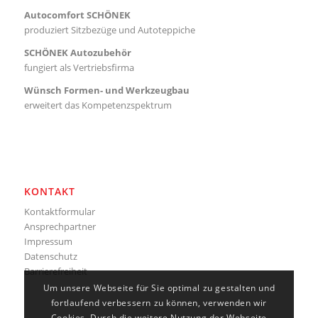
Autocomfort SCHÖNEK
produziert Sitzbezüge und Autoteppiche
SCHÖNEK Autozubehör
fungiert als Vertriebsfirma
Wünsch Formen- und Werkzeugbau
erweitert das Kompetenzspektrum
KONTAKT
Kontaktformular
Ansprechpartner
Impressum
Datenschutz
Barrierefreiheit
Um unsere Webseite für Sie optimal zu gestalten und
fortlaufend verbessern zu können, verwenden wir
Cookies. Durch die weitere Nutzung der Webseite